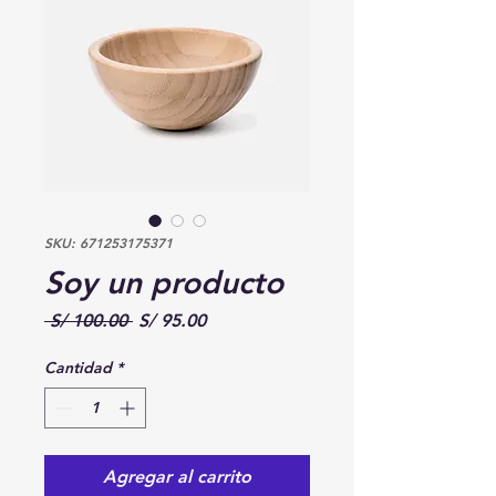
SKU: 671253175371
Soy un producto
Precio
Precio
 S/ 100.00 
S/ 95.00
de
oferta
Cantidad
*
Agregar al carrito