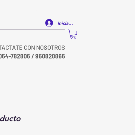
IAJES
CONTACTO
BLOG
Iniciar sesión
TACTATE CON NOSOTROS
054-782806 / 950828866​
oducto