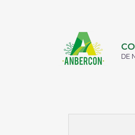
INICIO
NOSOTROS
R
​C
DE 